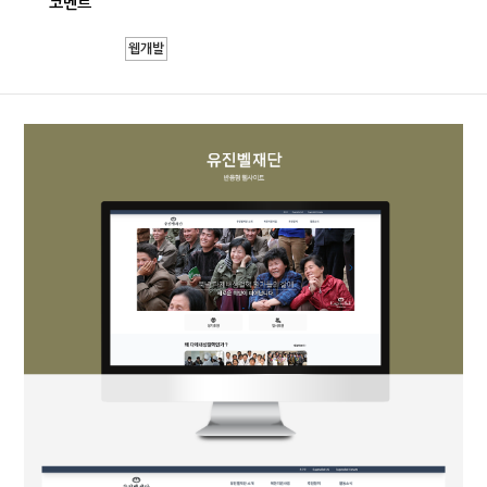
코멘트
웹개발