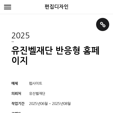
편집디자인
2025
유진벨재단 반응형 홈페
이지
매체
웹사이트
의뢰처
유진벨재단
작업기간
2025년06월 ~ 2025년08월