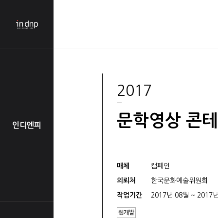
2017
문학영상 콘테
인디엔피
매체
캠페인
의뢰처
한국문화예술위원회
작업기간
2017년 08월 ~ 2017
웹개발